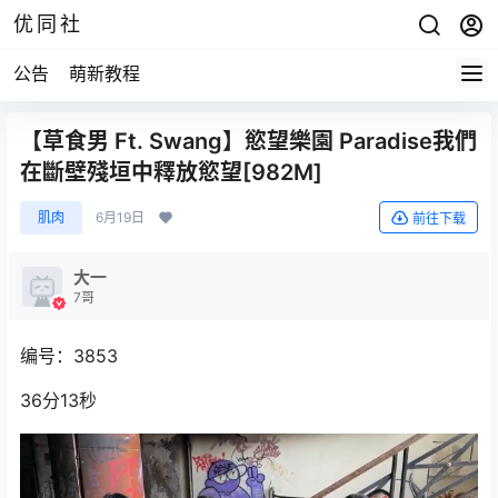
优同社
公告
萌新教程
【草食男 Ft. Swang】慾望樂園 Paradise我們
在斷壁殘垣中釋放慾望[982M]
肌肉
6月19日
前往下载
大一
7哥
编号：3853
36分13秒