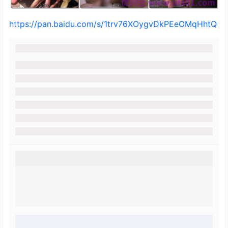
https://pan.baidu.com/s/1trv76XOygvDkPEeOMqHhtQ