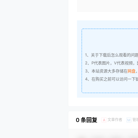
1、关于下载后怎么观看的问
2、P代表图片，V代表视频，比
3、本站资源大多存储在
网盘
4、在购买之前可以访问一下
0 条回复
文章作者
管
A
M