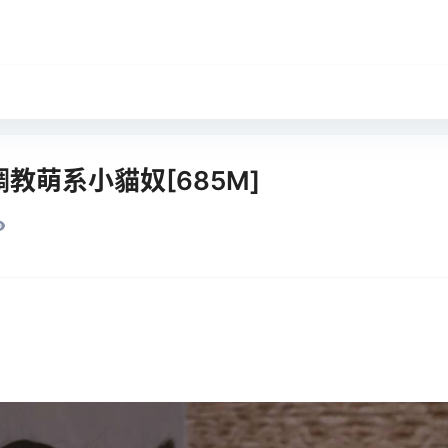
教萌系小貓奴[685M]