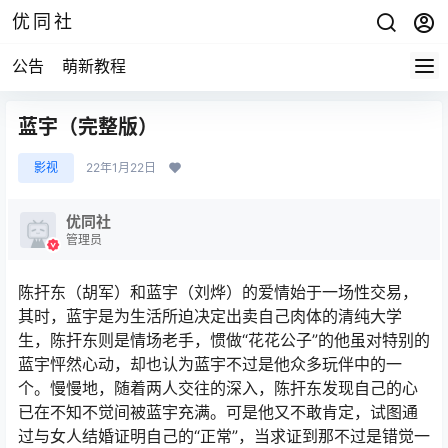
优同社
公告
萌新教程
蓝宇（完整版）
影视
22年1月22日
优同社
管理员
陈扞东（胡军）和蓝宇（刘烨）的爱情始于一场性交易，
其时，蓝宇是为生活所迫决定出卖自己肉体的清纯大学
生，陈扞东则是情场老手，惯做“花花公子”的他虽对特别的
蓝宇怦然心动，却也认为蓝宇不过是他众多玩伴中的一
个。慢慢地，随着两人交往的深入，陈扞东发现自己的心
已在不知不觉间被蓝宇充满。可是他又不敢肯定，试图通
过与女人结婚证明自己的“正常”，当求证到那不过是错觉一