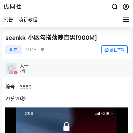
优同社
公告
萌新教程
seankk-小区勾搭落魄直男[900M]
肌肉
7月2日
前往下载
大一
7哥
编号：3880
21分29秒