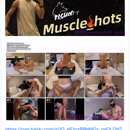
https://pan.baidu.com/s/1G_elDgzRBNMQx_geOLDN7