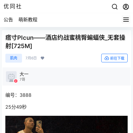
优同社
公告
萌新教程
痞寸PIcun——酒店约战蜜桃臀蝙蝠侠_无套操
射[725M]
肌肉
7月6日
前往下载
大一
7哥
编号：3888
25分49秒