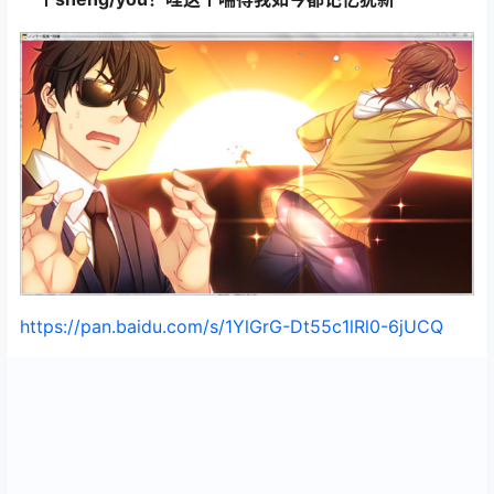
https://pan.baidu.com/s/1YlGrG-Dt55c1lRl0-6jUCQ