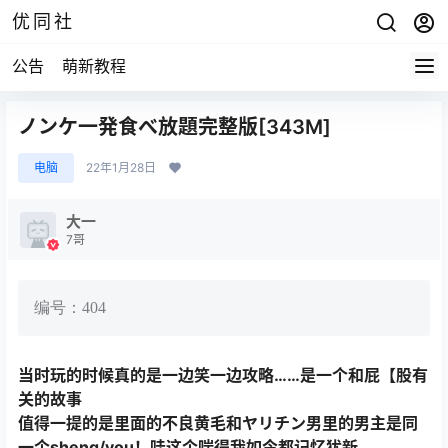
优同社
公告
萌新教程
ノンケ一発食べ放題完整版[343M]
电脑
22年1月28日
大一
7哥
编号：404
当时玩的时候真的是一边笑一边攻略……是一个和屁【股有
关的故事
值得一提的是里面的不良黄毛和
ヤリチン男
里的男主是同
一个sheng/you！哇这个喘得我如今都记忆犹新