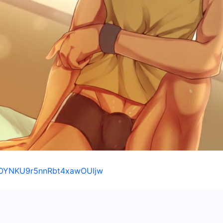
s/1OYNKU9r5nnRbt4xawOUljw