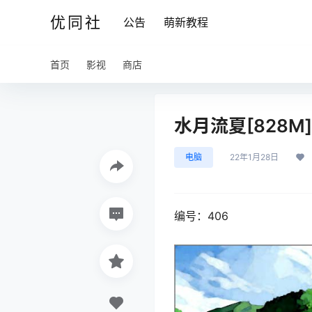
优同社
公告
萌新教程
首页
影视
商店
水月流夏[828M]
电脑
22年1月28日
编号：406