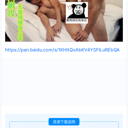
https://pan.baidu.com/s/1KHltQxAbKV4YSFILuREbQA
资源下载说明