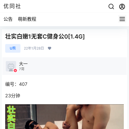
优同社
公告
萌新教程
壮实白嫩1无套C健身公0[1.4G]
U熊
22年1月28日
大一
7哥
编号：407
23分钟