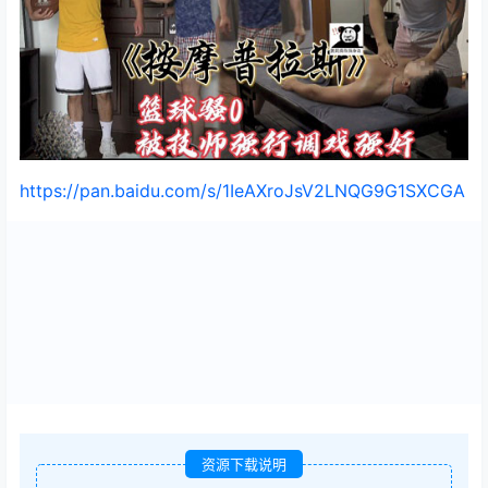
https://pan.baidu.com/s/1IeAXroJsV2LNQG9G1SXCGA
资源下载说明