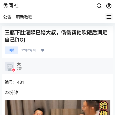
优同社
公告
萌新教程
三瓶下肚灌醉已婚大叔，偷偷帮他吹硬后满足
自己[1G]
U熊
22年2月8日
大一
7哥
编号：481
23分钟