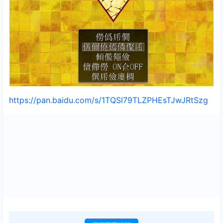
https://pan.baidu.com/s/1TQSl79TLZPHEsTJwJRtSzg