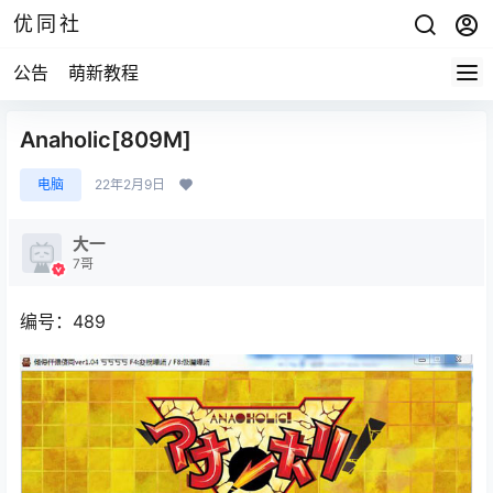
优同社
公告
萌新教程
Anaholic[809M]
电脑
22年2月9日
大一
7哥
编号：489