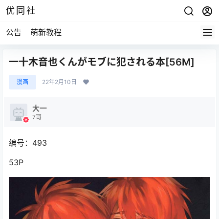
优同社
公告
萌新教程
一十木音也くんがモブに犯される本[56M]
漫画
22年2月10日
大一
7哥
编号：493
53P