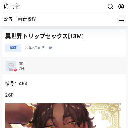
优同社
公告
萌新教程
異世界トリップセックス[13M]
漫画
22年2月10日
大一
7哥
编号：494
26P