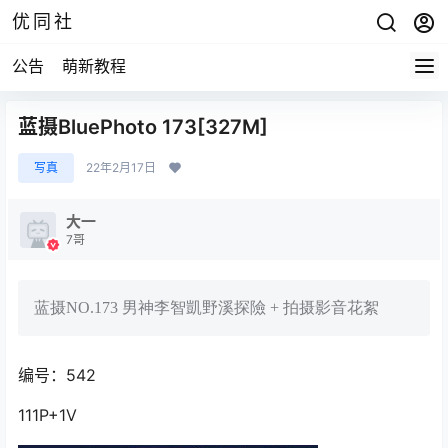
优同社
公告
萌新教程
蓝摄BluePhoto 173[327M]
写真
22年2月17日
大一
7哥
蓝摄NO.173 男神李智凱野溪探險 + 拍摄影音花絮
编号：542
111P+1V