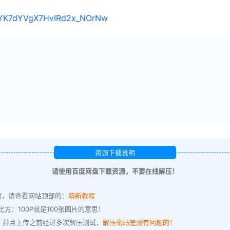
s/1YK7dYVgX7HvIRd2x_NOrNw
资源下载说明
请使用百度网盘下载资源，不要在线解压！
题，请查看网站顶部的：
萌新教程
方：100P就是100张图片的意思！
，并且上传之前经过多次解压测试，
解压密码是没有问题的！