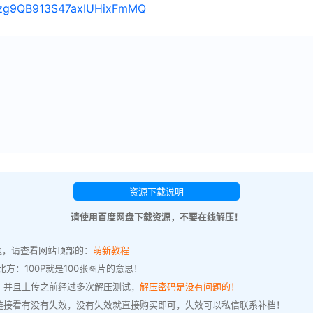
s/1zg9QB913S47axIUHixFmMQ
资源下载说明
请使用百度网盘下载资源，不要在线解压！
题，请查看网站顶部的：
萌新教程
方：100P就是100张图片的意思！
，并且上传之前经过多次解压测试，
解压密码是没有问题的！
链接看有没有失效，没有失效就直接购买即可，失效可以私信联系补档！