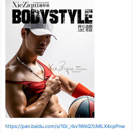
https://pan.baidu.com/s/1Gr_rbv1WbQ7cMlLX4cpPnw