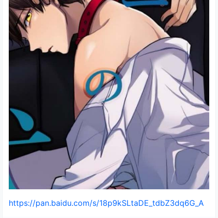
https://pan.baidu.com/s/18p9kSLtaDE_tdbZ3dq6G_A