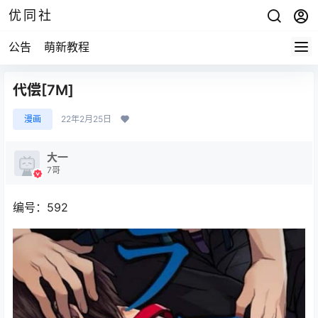
优同社
公告
萌新教程
代偿[7M]
漫画
22年2月25日
大一
7哥
编号：592