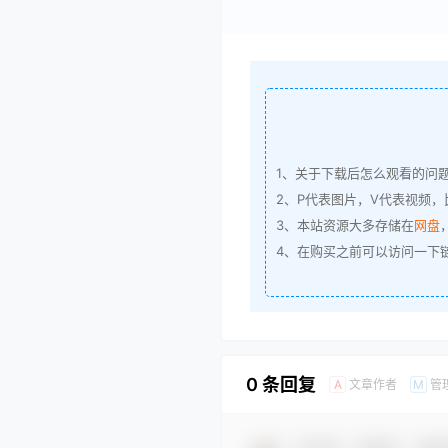
1、关于下载后怎么观看的问
2、P代表图片，V代表视频，比
3、本站资源大多存储在
网盘
4、在购买之前可以访问一下
0 条回复
文章作者
管
A
M