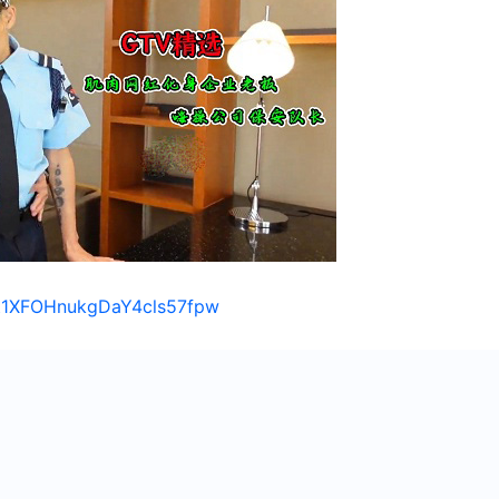
/1t1XFOHnukgDaY4cls57fpw