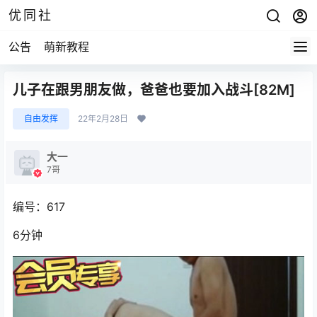
优同社
公告
萌新教程
儿子在跟男朋友做，爸爸也要加入战斗[82M]
自由发挥
22年2月28日
大一
7哥
编号：617
6分钟