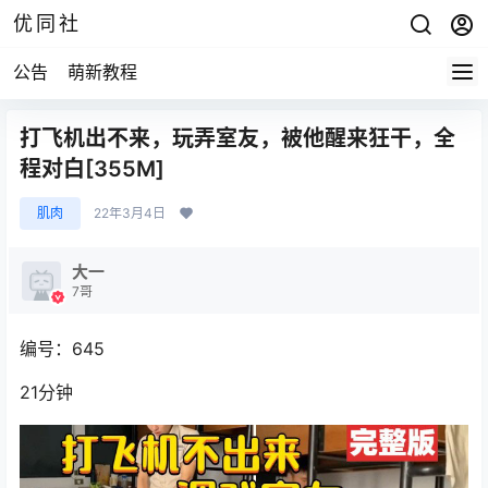
优同社
公告
萌新教程
打飞机出不来，玩弄室友，被他醒来狂干，全
程对白[355M]
肌肉
22年3月4日
大一
7哥
编号：645
21分钟