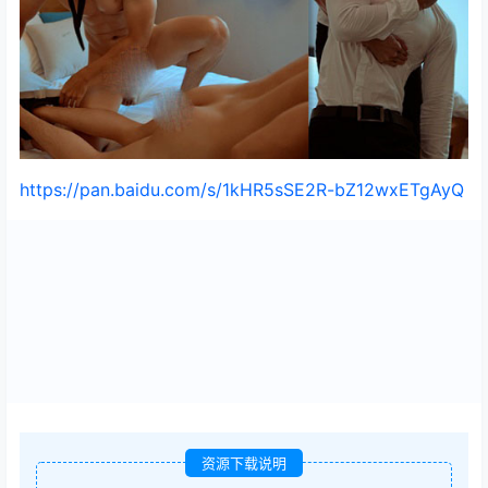
https://pan.baidu.com/s/1kHR5sSE2R-bZ12wxETgAyQ
资源下载说明