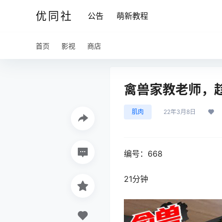
优同社
公告
萌新教程
首页
影视
商店
禽兽家教老师，趁
肌肉
22年3月8日
编号：668
21分钟