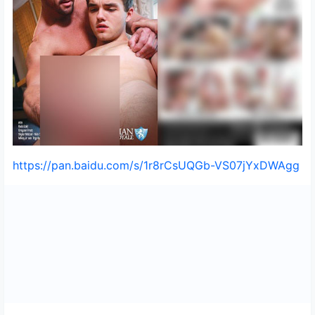
https://pan.baidu.com/s/1r8rCsUQGb-VS07jYxDWAgg