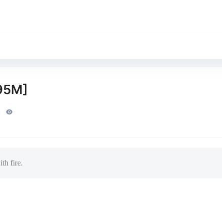
95M]
h fire.