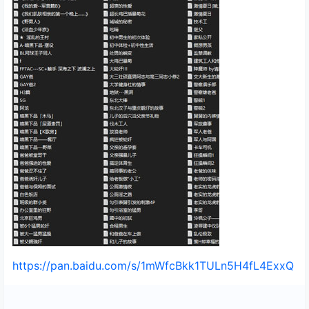
https://pan.baidu.com/s/1mWfcBkk1TULn5H4fL4ExxQ