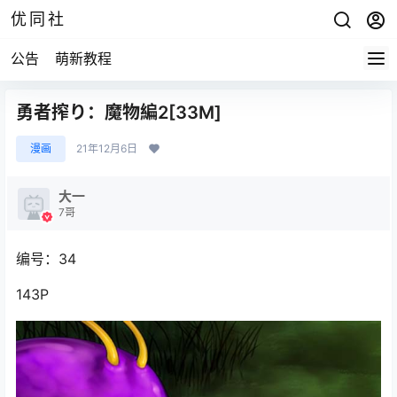
优同社
公告
萌新教程
勇者搾り：魔物編2[33M]
漫画
21年12月6日
大一
7哥
编号：34
143P