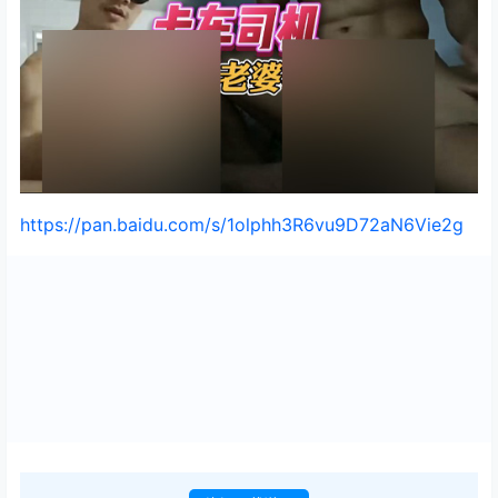
https://pan.baidu.com/s/1olphh3R6vu9D72aN6Vie2g