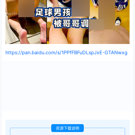
https://pan.baidu.com/s/1PPfFBFuDLspJxE-GTANwxg
资源下载说明