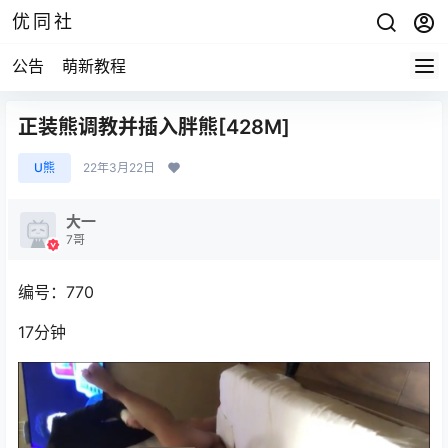
优同社
公告
萌新教程
正装熊调教并插入胖熊[428M]
U熊
22年3月22日
大一
7哥
编号：770
17分钟