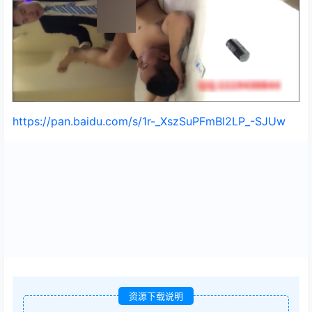
https://pan.baidu.com/s/1r-_XszSuPFmBI2LP_-SJUw
资源下载说明