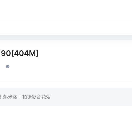
190[404M]
男孩-米洛 + 拍摄影音花絮