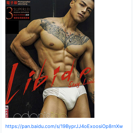
https://pan.baidu.com/s/19ByprJJ4oExoosiOp8rnXw