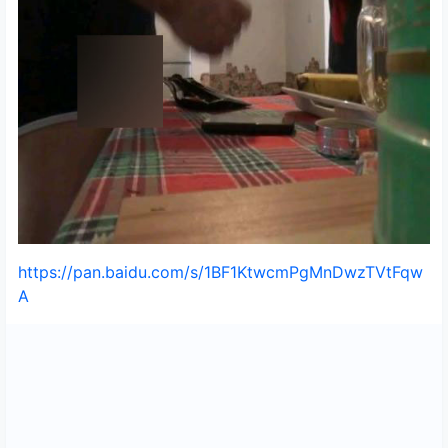
https://pan.baidu.com/s/1BF1KtwcmPgMnDwzTVtFqw
A