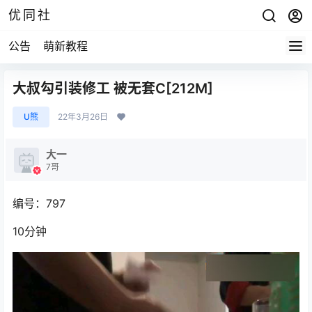
优同社
公告
萌新教程
大叔勾引装修工 被无套C[212M]
U熊
22年3月26日
大一
7哥
编号：797
10分钟