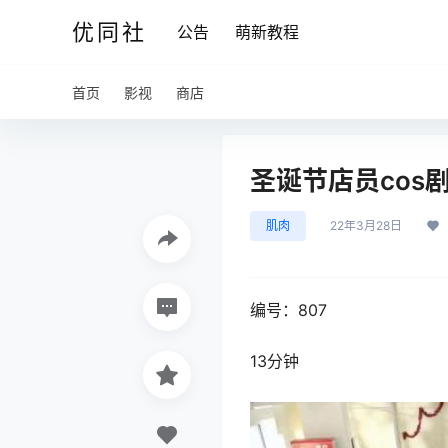
优同社
公告
萌新教程
首页
影视
商店
圣诞节店员cos剧
肌肉
22年3月28日
编号：807
13分钟