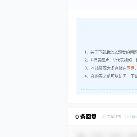
1、关于下载后怎么观看的问
2、P代表图片，V代表视频，比
3、本站资源大多存储在
网盘
4、在购买之前可以访问一下
0 条回复
文章作者
管
A
M
欢迎您，新朋友，感谢