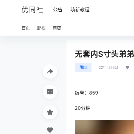
优同社
公告
萌新教程
首页
影视
商店
无套内S寸头弟弟[
肌肉
22年4月6日
编号：859
20分钟