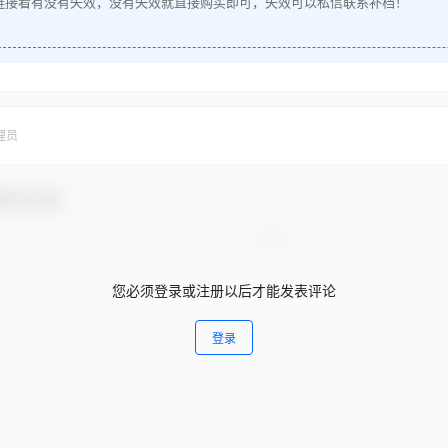
链接看有没有失效，没有失效就直接购买即可，失效可以私信联系补档！
理员
参与互动！
您必须登录或注册以后才能发表评论
登录