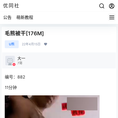
优同社
公告
萌新教程
毛熊被干[176M]
U熊
22年4月15日
大一
7哥
编号：882
11分钟