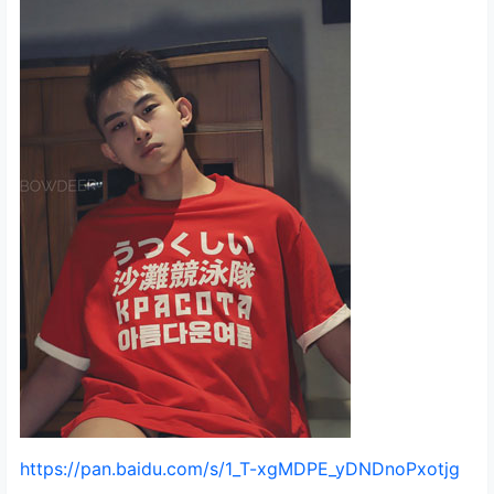
https://pan.baidu.com/s/1_T-xgMDPE_yDNDnoPxotjg