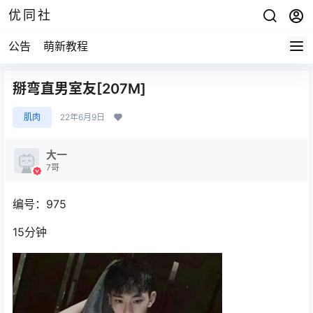
优同社
公告
萌新教程
掰弯直男室友[207M]
肌肉
22年6月9日
大一
7哥
编号：975
15分钟