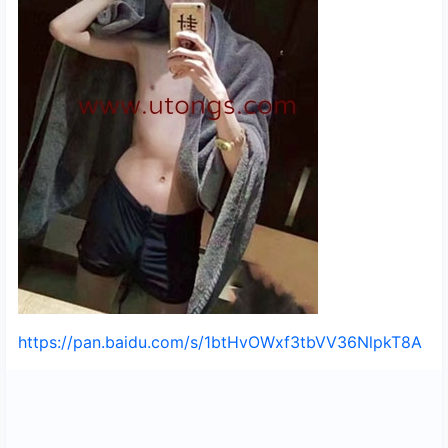
https://pan.baidu.com/s/1btHvOWxf3tbVV36NlpkT8A