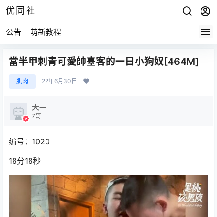
优同社
公告
萌新教程
當半甲刺青可愛帥臺客的一日小狗奴[464M]
肌肉
22年6月30日
大一
7哥
编号：1020
18分18秒