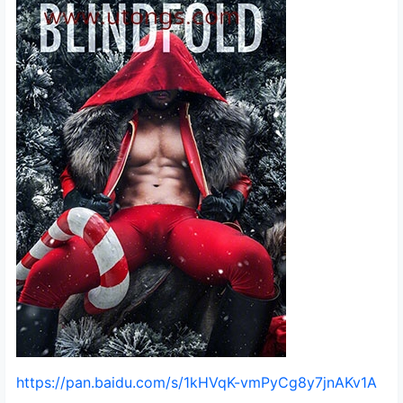
https://pan.baidu.com/s/1kHVqK-vmPyCg8y7jnAKv1A