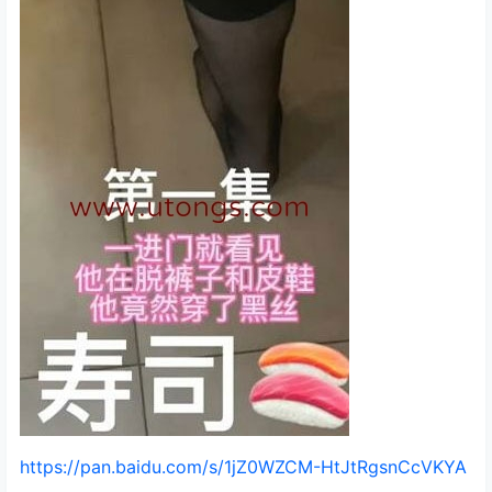
https://pan.baidu.com/s/1jZ0WZCM-HtJtRgsnCcVKYA