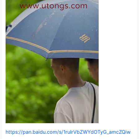
https://pan.baidu.com/s/1ruIrVbZWYdOTyG_amcZQiw