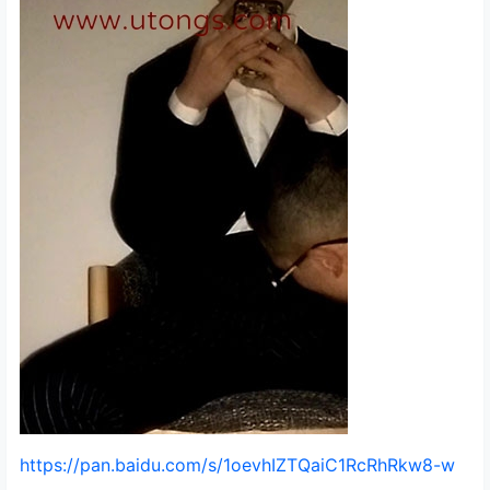
https://pan.baidu.com/s/1oevhIZTQaiC1RcRhRkw8-w