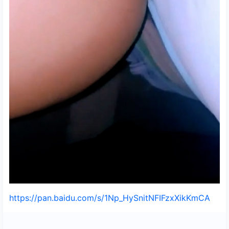
https://pan.baidu.com/s/1Np_HySnitNFIFzxXikKmCA