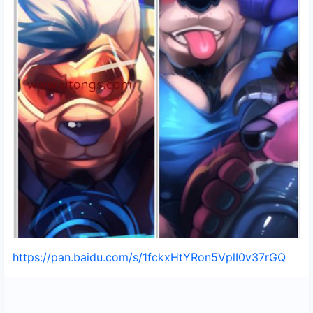
https://pan.baidu.com/s/1fckxHtYRon5VplI0v37rGQ