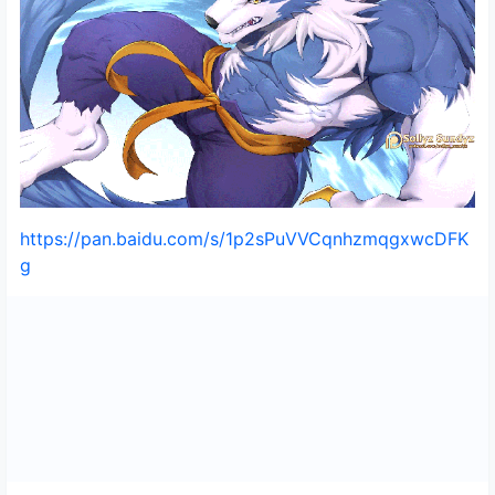
https://pan.baidu.com/s/1p2sPuVVCqnhzmqgxwcDFK
g