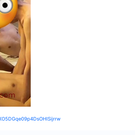
/1XO5DGqe09p4DsOHlSijrrw