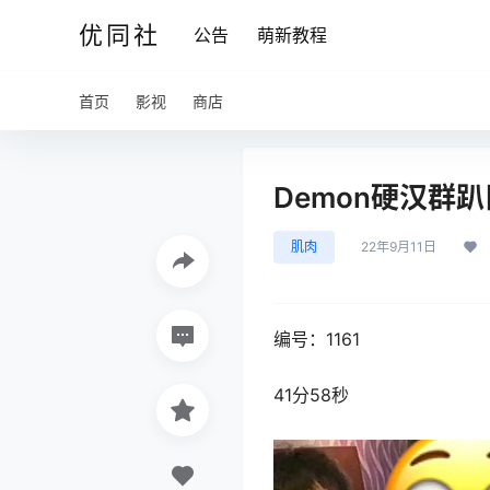
优同社
公告
萌新教程
首页
影视
商店
Demon硬汉群趴[
肌肉
22年9月11日
编号：1161
41分58秒