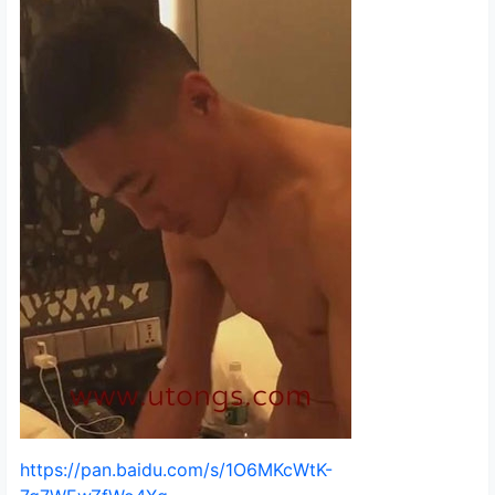
https://pan.baidu.com/s/1O6MKcWtK-