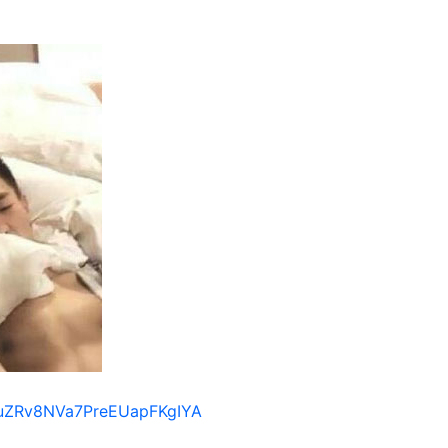
/1uZRv8NVa7PreEUapFKgIYA