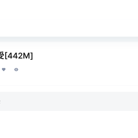
[442M]
受