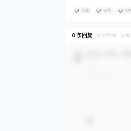
大叔
天菜
已
0 条回复
文章作者
管
A
M
欢迎您，新朋友，感谢